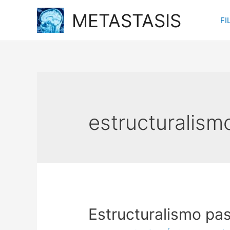
Ir
METASTASIS
FI
al
contenido
estructuralism
Estructuralismo pas