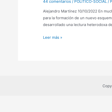
44 comentarios
/
POLÍTICO-SOCIAL
/ 
Alejandro Martínez 10/10/2022 En muc
para la formación de un nuevo esquema
desarrollado una lectura heterodoxa de
Estructuralismo
Leer más »
pasional:
La
lectura
marxista
de
Spinoza
Copy