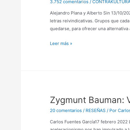
3.752 comentarios
/
CONTRAKULTUR
Alejandro Plana y Alberto Sin 13/10/20
letras reivindicativas. Grupos que cad
quedarse, para ofrecer una alternativa
¡Fórmate
Leer más »
y
baila,
zagal!
Zygmunt Bauman: V
20 comentarios
/
RESEÑAS
/ Por
Carlo
Carlos Fuentes García17 febrero 2022 L
aceleracionismo nos han impulsado a l