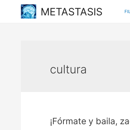
Ir
METASTASIS
FI
al
contenido
cultura
¡Fórmate y baila, za