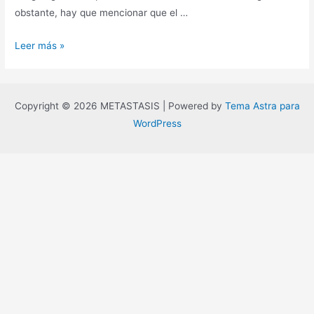
obstante, hay que mencionar que el …
Muerte
Leer más »
del
meme,
«hyper-
Copyright © 2026 METASTASIS | Powered by
Tema Astra para
memes»
WordPress
y
contrakultura