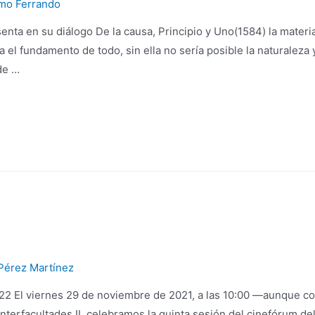
rmo Ferrando
senta en su diálogo De la causa, Principio y Uno(1584) la materi
a el fundamento de todo, sin ella no sería posible la naturaleza 
 de …
Pérez Martínez
22 El viernes 29 de noviembre de 2021, a las 10:00 ―aunque co
o Interfacultades II, celebramos la quinta sesión del cinefórum 