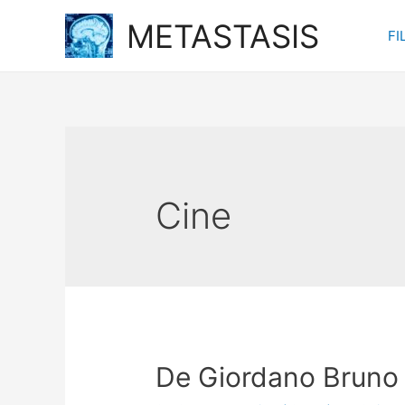
Ir
METASTASIS
FI
al
contenido
Cine
De Giordano Bruno 