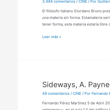
3.484 comentarios
/
CINE
/ Por
Guille
El filósofo italiano Giordano Bruno pre
una materia sin forma. Estamateria serí
tener forma, esta materia estaría libre
De
Leer más »
Giordano
Bruno
a
Quentin
Taratino
Sideways, A. Payne
49 comentarios
/
CINE
/ Por
Fernando 
Fernando Pérez Martínez 5 de Abril 20
veteranos―, en el aula 1.4 del edifici