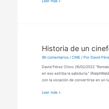
Calles
Leer más »
de
fuego,
o
sobre
como
ir
Historia de un cine
lentamente
a
96 comentarios
/
CINE
/ Por
David Pér
ninguna
parte.
David Pérez Chico 26/02/2022 “Rematar 
en eso estriba la sabiduría.” (RalphWal
con la vocación de convertirse en un 
Historia
Leer más »
de
un