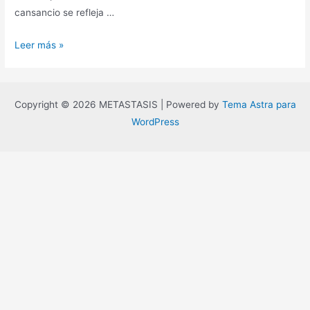
cansancio se refleja …
Del
Leer más »
cansancio
(ya
se
Copyright © 2026 METASTASIS | Powered by
Tema Astra para
ha
WordPress
dicho
todo)