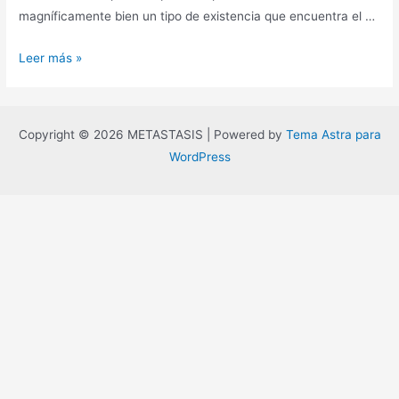
magníficamente bien un tipo de existencia que encuentra el …
Vivir
Leer más »
por
encima
de
Copyright © 2026 METASTASIS | Powered by
Tema Astra para
nuestras
WordPress
necesidades