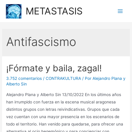
Ir
METASTASIS
al
Main
contenido
Men
Antifascismo
¡Fórmate y baila, zagal!
3.752 comentarios
/
CONTRAKULTURA
/ Por
Alejandro Plana y
Alberto Sin
Alejandro Plana y Alberto Sin 13/10/2022 En los últimos años
han irrumpido con fuerza en la escena musical aragonesa
distintos grupos con letras reivindicativas. Grupos que cada
vez cuentan con una mayor presencia en los escenarios de
todo el territorio. Han venido para quedarse, para ofrecer una
alternativa al ocio hegemónico y para concienciar con …