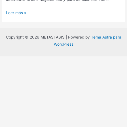
¡Fórmate
Leer más »
y
baila,
zagal!
Copyright © 2026 METASTASIS | Powered by
Tema Astra para
WordPress